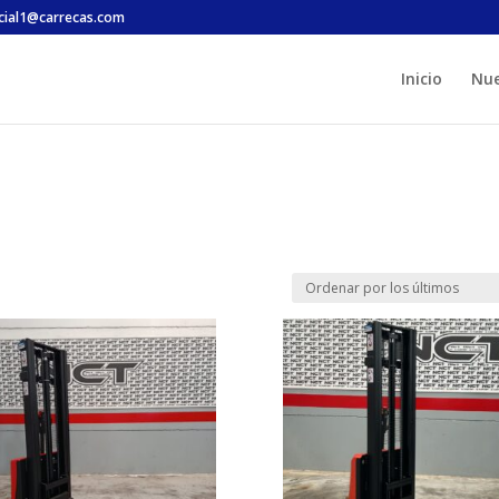
cial1@carrecas.com
Inicio
Nu