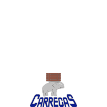
especialmente afectados por el incremento de los
precios del gas natural y la electricidad provocados por
el impacto de la guerra de agresión de Rusia contra
Ucrania.
Maquinaria nueva, de ocasión o alquiler,
ajustándonos siempre a las necesidades de
tu negocio. Somos distribuidor oficial NCT.