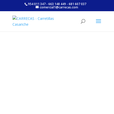
954 011 347 - 663 148 449 - 681 607 037
comercial1@carrecas.com
Carrecas
Carretillas Casariche S.L. ha recibido una ayuda de la
Unión Europea con cargo al Programa Operativo FEDER
de Andalucía 2014-2020, financiada como parte de la
respuesta de la Unión a la pandemia de COVID-19
(REACT-UE), para compensar el sobrecoste energético
de gas natural y/o electricidad a pymes y autónomos